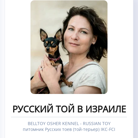
РУССКИЙ ТОЙ В ИЗРАИЛЕ
BELLTOY OSHER KENNEL - RUSSIAN TOY
питомник Русских тоев (той-терьер) IKC-FCI